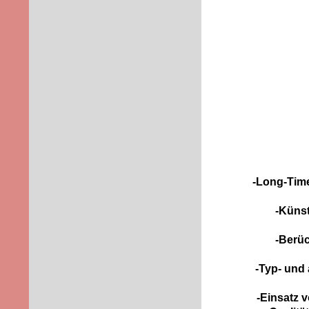
-Long-Time
-Künst
-Berüc
-Typ- und
-Einsatz 