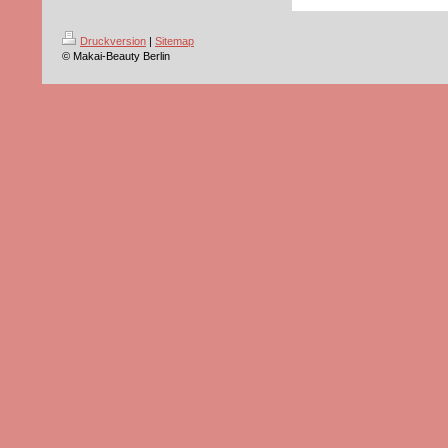
Druckversion
|
Sitemap
© Makai-Beauty Berlin