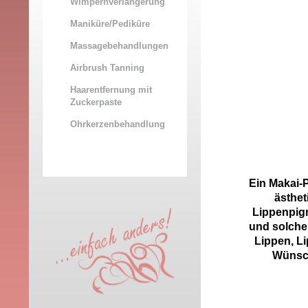
Wimpernverlängerung
Maniküre/Pediküre
Massagebehandlungen
Airbrush Tanning
Haarentfernung mit
Zuckerpaste
Ohrkerzenbehandlung
Ein Makai-
ästhet
Lippenpig
und solchen
Lippen, L
Wünsch