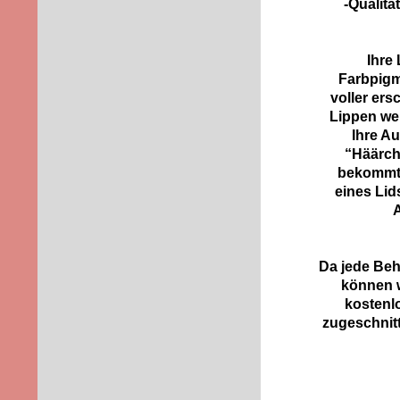
-Qualit
Ihre
Farbpigm
voller ers
Lippen wer
Ihre A
“Häärch
bekommt 
eines Lid
Da jede Beh
können w
kostenl
zugeschnit