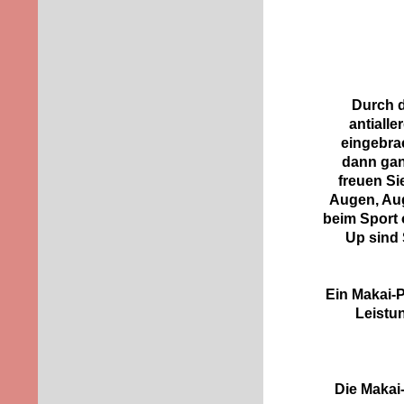
Durch d
antiall
eingebrac
dann gan
freuen Si
Augen, Aug
beim Sport 
Up sind 
Ein Makai-
Leistu
Die Makai