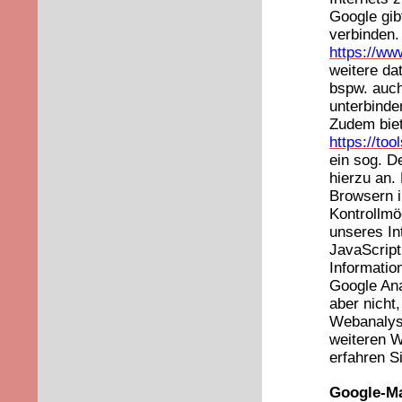
Google gib
verbinden.
https://ww
weitere da
bspw. auch
unterbinde
Zudem biet
https://to
ein sog. D
hierzu an.
Browsern i
Kontrollmö
unseres Int
JavaScript
Informatio
Google Ana
aber nicht
Webanalyse
weiteren W
erfahren S
Google-M