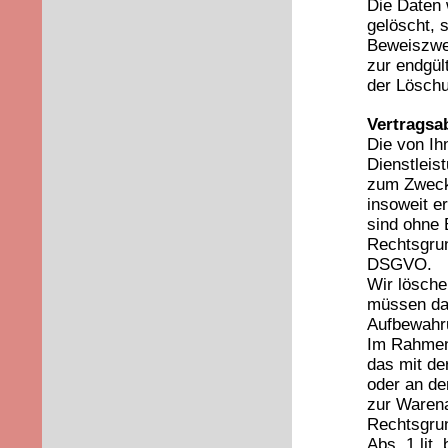
Die Daten 
gelöscht, 
Beweiszwec
zur endgül
der Lösch
Vertragsa
Die von I
Dienstleis
zum Zwecke
insoweit e
sind ohne 
Rechtsgrund
DSGVO.
Wir lösche
müssen dab
Aufbewahru
Im Rahmen 
das mit de
oder an de
zur Warena
Rechtsgrun
Abs. 1 lit