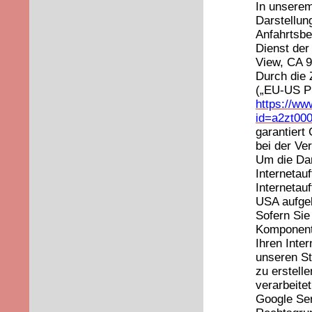
In unserem
Darstellun
Anfahrtsbe
Dienst der
View, CA 9
Durch die 
(„EU-US Pr
https://ww
id=a2zt00
garantiert
bei der Ve
Um die Dar
Internetauf
Internetau
USA aufge
Sofern Sie
Komponent
Ihren Inte
unseren St
zu erstell
verarbeite
Google Ser