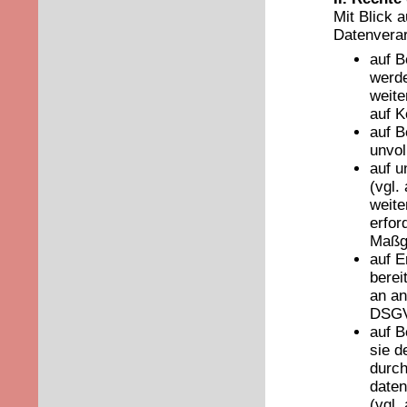
Mit Blick 
Datenverar
auf B
werde
weite
auf K
auf B
unvol
auf u
(vgl.
weite
erfor
Maßg
auf E
berei
an an
DSGV
auf B
sie d
durch
daten
(vgl.