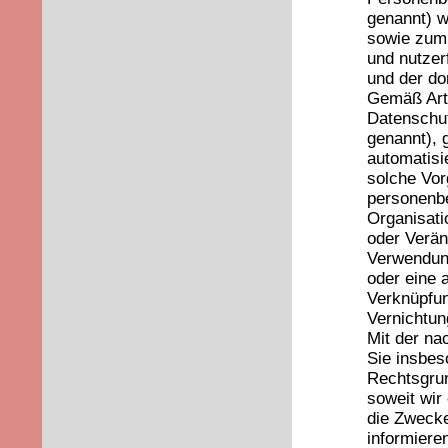
genannt) w
sowie zum 
und nutzerf
und der do
Gemäß Art.
Datenschu
genannt), g
automatisi
solche Vo
personenbe
Organisati
oder Verän
Verwendung
oder eine 
Verknüpfun
Vernichtun
Mit der na
Sie insbes
Rechtsgrun
soweit wir
die Zwecke
informiere