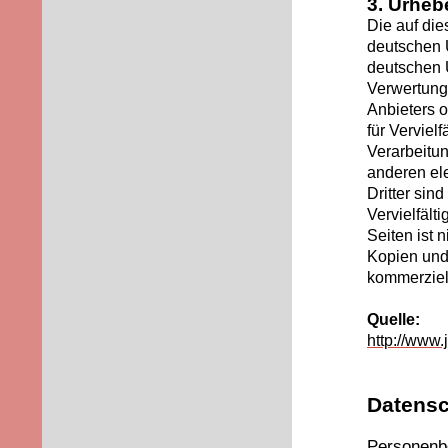
3. Urheb
Die auf die
deutschen 
deutschen 
Verwertung 
Anbieters o
für Verviel
Verarbeitu
anderen el
Dritter sin
Vervielfält
Seiten ist n
Kopien und
kommerziell
Quelle:
http://www.
Datensc
Personenb