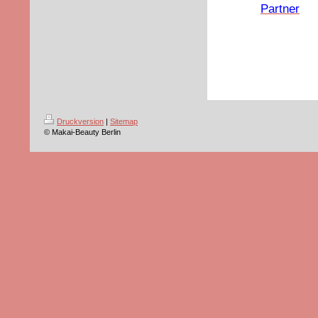
Partner
Druckversion
|
Sitemap
© Makai-Beauty Berlin