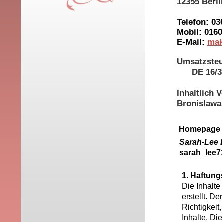
12355 Berli
Telefon: 03
Mobil: 0160
E-Mail:
mak
Umsatzste
DE 16/37
Inhaltlich 
Bronislawa 
Homepage e
Sarah-Lee 
sarah_lee
1. Haftun
Die Inhalte
erstellt. D
Richtigkeit,
Inhalte. Di