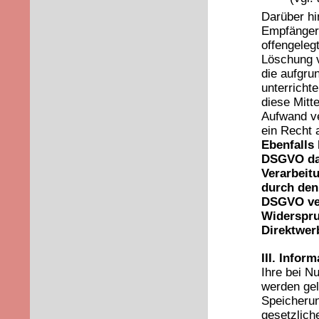
Darüber hin
Empfänger,
offengeleg
Löschung v
die aufgru
unterricht
diese Mitt
Aufwand ve
ein Recht 
Ebenfalls
DSGVO das
Verarbeitu
durch den 
DSGVO ver
Widerspru
Direktwerb
III. Infor
Ihre bei N
werden gel
Speicherun
gesetzlich