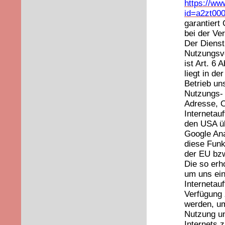
https://ww
id=a2zt00
garantiert
bei der Ve
Der Dienst
Nutzungsve
ist Art. 6 
liegt in d
Betrieb uns
Nutzungs- 
Adresse, O
Internetau
den USA üb
Google Ana
diese Funk
der EU bz
Die so er
um uns ei
Internetauf
Verfügung 
werden, um
Nutzung un
Internets