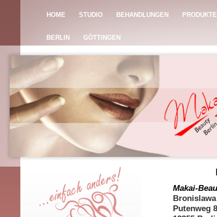
HOME
STUDIO
BEHANDLUNGEN
PRODUKTE
BERLIN
GÖTTINGEN
Makai-Beau
Bronislawa
Putenweg 