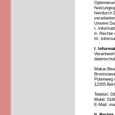
Optimieru
Nutzungsqu
hierdurch 
verarbeite
Unsere Dat
I. Informa
II. Rechte
III. Infor
I. Informa
Verantwortl
datenschut
Makai-Beau
Bronislawa
Putenweg 
12355 Berl
Telefon: 0
Mobil: 016
E-Mail: m
II. Rechte